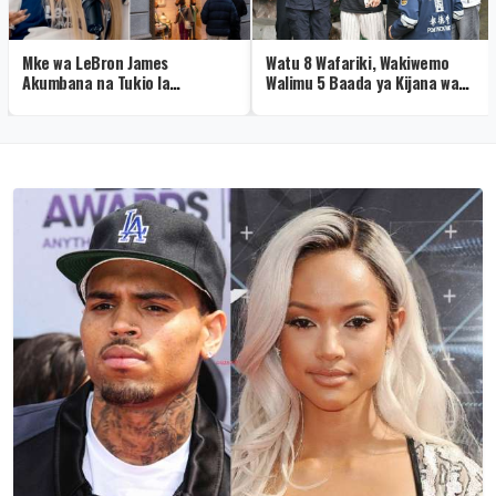
Mke wa LeBron James
Watu 8 Wafariki, Wakiwemo
Akumbana na Tukio la
Walimu 5 Baada ya Kijana wa
Kushangaza Hermès
Miaka 14 Kufyatua Risasi
Shuleni