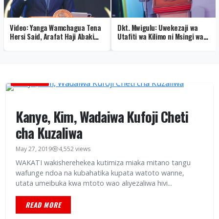
Video: Yanga Wamchagua Tena
Dkt. Mwigulu: Uwekezaji wa
Hersi Said, Arafat Haji Abaki
Utafiti wa Kilimo ni Msingi wa
Makamu wa Rais
Mageuzi ya Sekta
BURUDANI
Kanye, Kim, Wadaiwa Kufoji Cheti
cha Kuzaliwa
May 27, 2019
4,552 views
WAKATI wakisherehekea kutimiza miaka mitano tangu
wafunge ndoa na kubahatika kupata watoto wanne,
utata umeibuka kwa mtoto wao aliyezaliwa hivi...
READ MORE