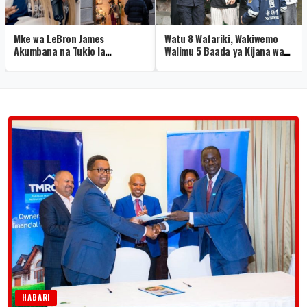
Mke wa LeBron James
Watu 8 Wafariki, Wakiwemo
Akumbana na Tukio la
Walimu 5 Baada ya Kijana wa
Kushangaza Hermès
Miaka 14 Kufyatua Risasi
Shuleni
HABARI