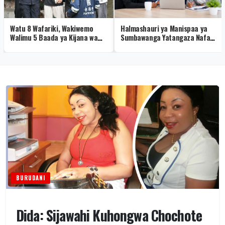
Watu 8 Wafariki, Wakiwemo
Halmashauri ya Manispaa ya
Walimu 5 Baada ya Kijana wa
Sumbawanga Yatangaza Nafasi
Miaka 14 Kufyatua Risasi
2 za Kazi
Shuleni
BURUDANI
Dida: Sijawahi Kuhongwa Chochote