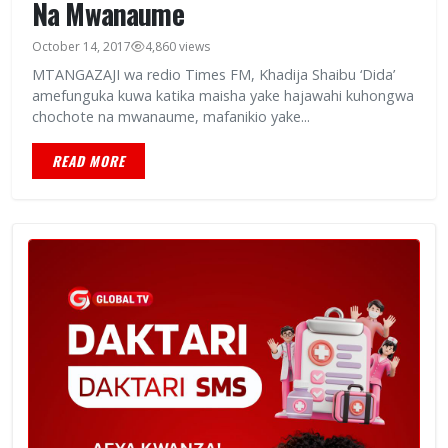
Na Mwanaume
October 14, 2017
4,860 views
MTANGAZAJI wa redio Times FM, Khadija Shaibu ‘Dida’
amefunguka kuwa katika maisha yake hajawahi kuhongwa
chochote na mwanaume, mafanikio yake...
READ MORE