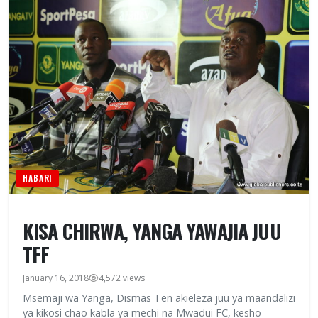
HABARI
KISA CHIRWA, YANGA YAWAJIA JUU
TFF
January 16, 2018
4,572 views
Msemaji wa Yanga, Dismas Ten akieleza juu ya maandalizi
ya kikosi chao kabla ya mechi na Mwadui FC, kesho