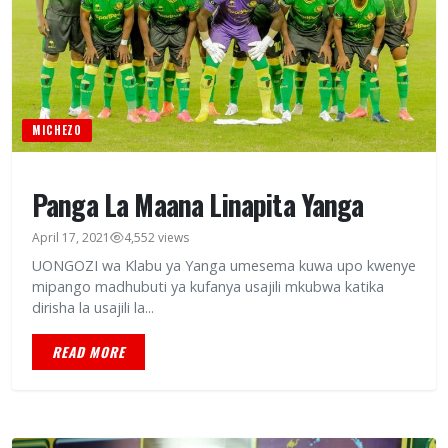
MICHEZO
Panga La Maana Linapita Yanga
April 17, 2021
4,552 views
UONGOZI wa Klabu ya Yanga umesema kuwa upo kwenye
mipango madhubuti ya kufanya usajili mkubwa katika
dirisha la usajili la...
READ MORE