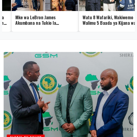
Mke wa LeBron James
Watu 8 Wafariki, Wakiwemo
Akumbana na Tukio la
Walimu 5 Baada ya Kijana wa
Kushangaza Hermès
Miaka 14 Kufyatua Risasi
Shuleni