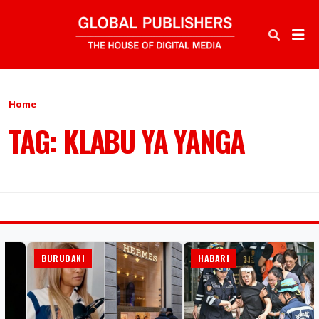
Home
TAG: KLABU YA YANGA
BURUDANI
HABARI