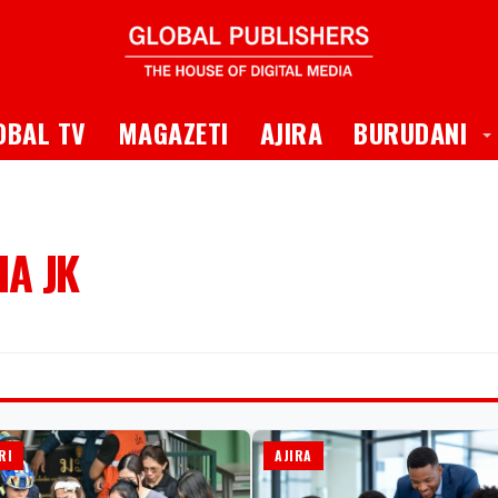
 Dropdown
T
OBAL TV
MAGAZETI
AJIRA
BURUDANI
IA JK
RI
AJIRA