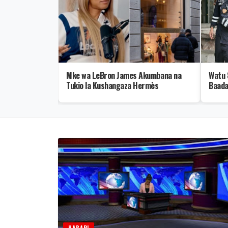
i Kuja na
Mke wa LeBron James Akumbana na
Watu 
anja wa Uhuru,
Tukio la Kushangaza Hermès
Baada
Risasi