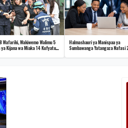
8 Wafariki, Wakiwemo Walimu 5
Halmashauri ya Manispaa ya
 ya Kijana wa Miaka 14 Kufyatua
Sumbawanga Yatangaza Nafasi 2
 Shuleni
Kazi