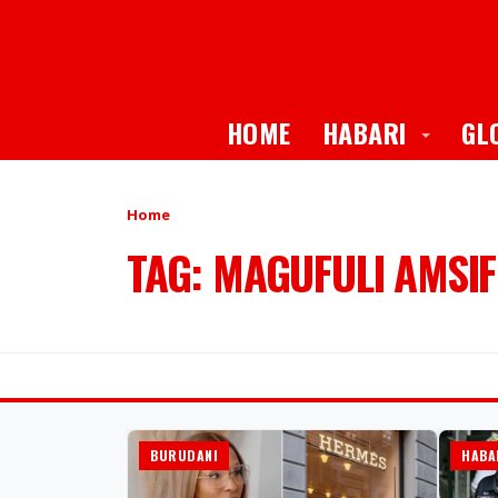
Toggle
HOME
HABARI
GL
Home
TAG: MAGUFULI AMSIF
BURUDANI
HABA