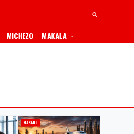
oggle Dropdown
Toggle Dropdown
MICHEZO
MAKALA
HABARI
BURUDANI