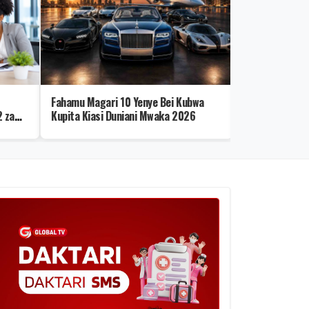
Fahamu Magari 10 Yenye Bei Kubwa
Mwanamke Atu
 za
Kupita Kiasi Duniani Mwaka 2026
Risasi Wanaum
Polisi