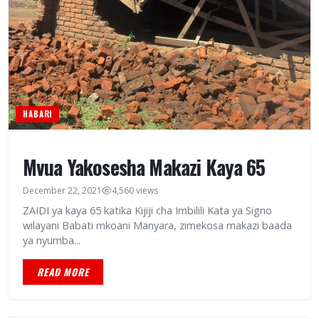
HABARI
Mvua Yakosesha Makazi Kaya 65
December 22, 2021
4,560 views
ZAIDI ya kaya 65 katika Kijiji cha Imbilili Kata ya Signo
wilayani Babati mkoani Manyara, zimekosa makazi baada
ya nyumba...
READ MORE