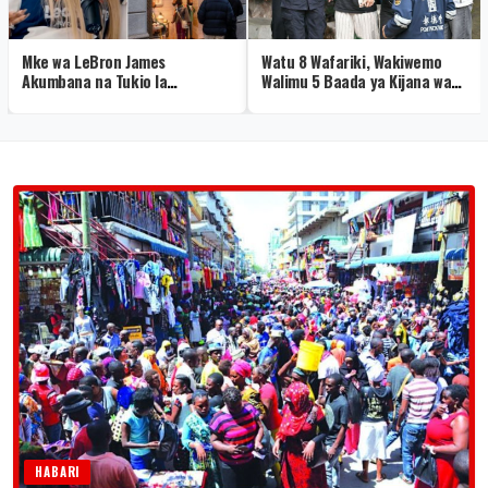
Mke wa LeBron James
Watu 8 Wafariki, Wakiwemo
Akumbana na Tukio la
Walimu 5 Baada ya Kijana wa
Kushangaza Hermès
Miaka 14 Kufyatua Risasi
Shuleni
HABARI