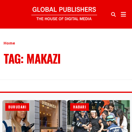
Home
TAG: MAKAZI
BURUDANI
HABARI