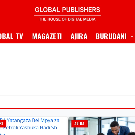
 Dropdown
T
OBAL TV
MAGAZETI
AJIRA
BURUDANI
RI
AJIRA