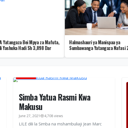
 Yatangaza Bei Mpya za Mafuta,
Halmashauri ya Manispaa ya
li Yashuka Hadi Sh 3,898 Dar
Sumbawanga Yatangaza Nafasi 2
Kazi
MICHEZO
Simba Yatua Rasmi Kwa
Makusu
June 27, 2021
4,708 views
LILE dili la Simba na mshambuliaji Jean Marc