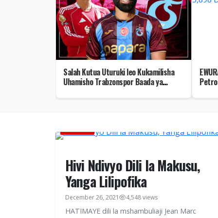
azushi wa
Salah Kutua Uturuki leo Kukamilisha
EWURA
heni
Uhamisho Trabzonspor Baada ya
Petro
” – Video
Kuondoka Liverpool
MICHEZO
Hivi Ndivyo Dili la Makusu,
Yanga Lilipofika
December 26, 2021
4,548 views
HATIMAYE dili la mshambuliaji Jean Marc