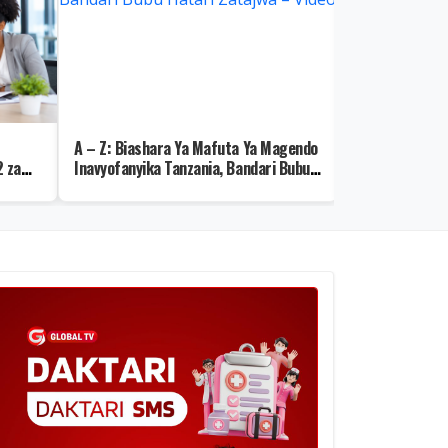
A – Z: Biashara Ya Mafuta Ya Magendo
Israel Yasima
 za
Inavyofanyika Tanzania, Bandari Bubu
Kutumia Mamba
Hatari Zatajwa – Video
wa Gereza