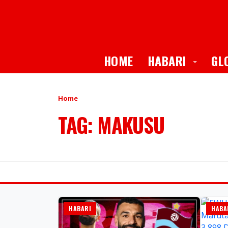
Toggle
HOME
HABARI
GL
Home
TAG: MAKUSU
HABARI
HABA