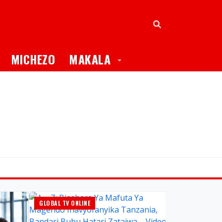
oggle Dropdown
Toggle Dropdown
MICHEZO
MAKALA
GLOBAL TV ONLINE
HABARI