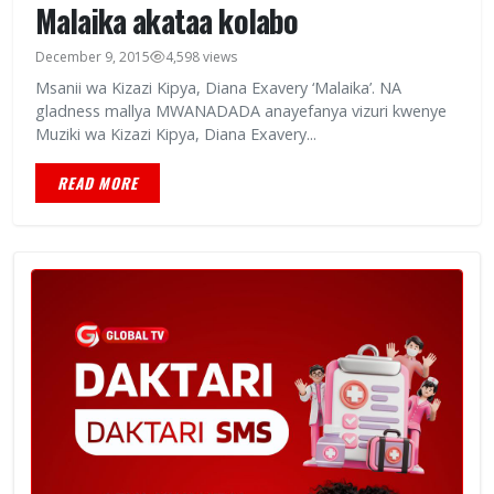
Malaika akataa kolabo
December 9, 2015
4,598 views
Msanii wa Kizazi Kipya, Diana Exavery ‘Malaika’. NA
gladness mallya MWANADADA anayefanya vizuri kwenye
Muziki wa Kizazi Kipya, Diana Exavery...
READ MORE