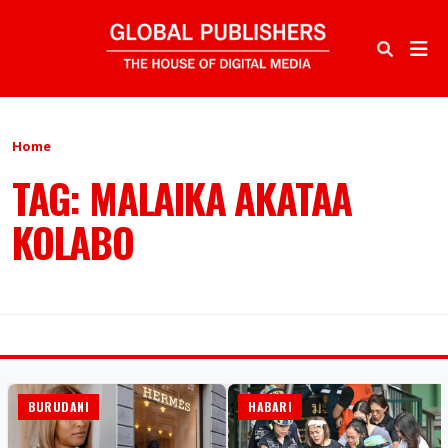
Home
TAG: MALAIKA AKATAA
KOLABO
BURUDANI
HABARI