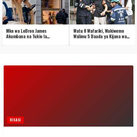
Mke wa LeBron James
Watu 8 Wafariki, Wakiwemo
Akumbana na Tukio la
Walimu 5 Baada ya Kijana wa
Kushangaza Hermès
Miaka 14 Kufyatua Risasi
Shuleni
RISASI