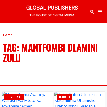
Home
TAG: MANTFOMBI DLAMINI
ZULU
BURUDANI
HABARI