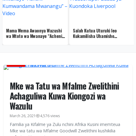
Mama Wema Awaonya Wazushi
Salah Kutua Uturuki leo
wa Mtoto wa Mwanaye “Acheni
Kukamilisha Uhamisho
Kumwandama Mwanangu” –
Trabzonspor Baada ya
Video
Kuondoka Liverpool
HABARI
Mke wa Tatu wa Mfalme Zwelithini
Achaguliwa Kuwa Kiongozi wa
Wazulu
March 26, 2021
4,576 views
Familia ya Kifalme ya Zulu nchini Afrika Kusini imemteua
Mke wa tatu wa Mfalme Goodwill Zwelithini kushikilia