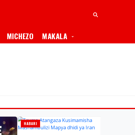
oggle Dropdown
Toggle Dropdown
MICHEZO
MAKALA
HABARI
HABARI