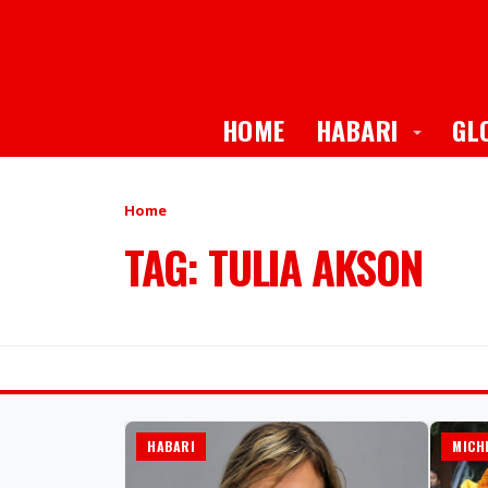
Toggle
HOME
HABARI
GL
Home
TAG: TULIA AKSON
HABARI
MICH