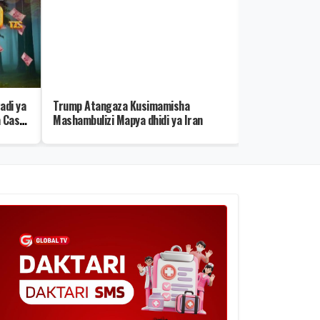
adi ya
Trump Atangaza Kusimamisha
Yanga Yamtamb
 Cash
Mashambulizi Mapya dhidi ya Iran
Namba 6 Mpya 
Balaa!