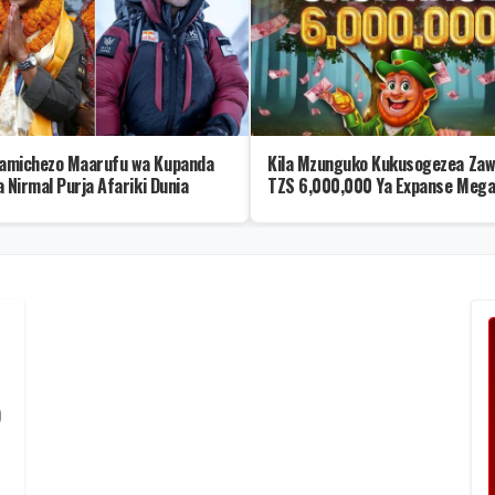
michezo Maarufu wa Kupanda
Kila Mzunguko Kukusogezea Zaw
 Nirmal Purja Afariki Dunia
TZS 6,000,000 Ya Expanse Mega
Race
o