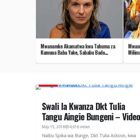
Yatangaza
Mwanamke Akamatwa kwa Tuhuma za
Mwana
 Nahodha Daraja
Kumuua Baba Yake, Sababu Bado
Milima
Kitendawili
HABARI
Swali la Kwanza Dkt Tulia
Tangu Aingie Bungeni – Vide
May 15, 2018
4,618 views
Naibu Spika wa Bunge, Dkt Tulia Ackson, kwa