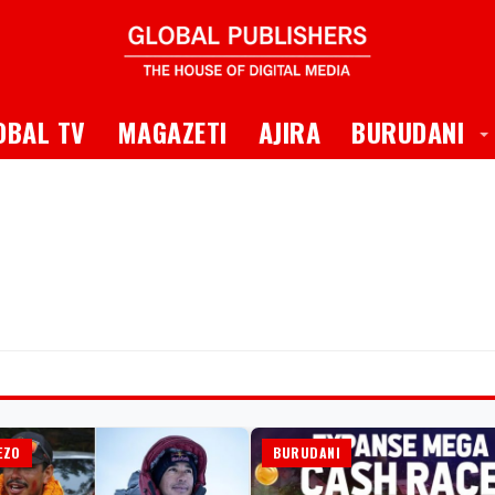
 Dropdown
T
OBAL TV
MAGAZETI
AJIRA
BURUDANI
EZO
BURUDANI