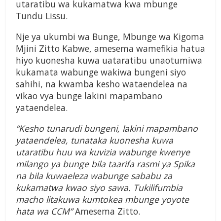
utaratibu wa kukamatwa kwa mbunge
Tundu Lissu.
Nje ya ukumbi wa Bunge, Mbunge wa Kigoma
Mjini Zitto Kabwe, amesema wamefikia hatua
hiyo kuonesha kuwa uataratibu unaotumiwa
kukamata wabunge wakiwa bungeni siyo
sahihi, na kwamba kesho wataendelea na
vikao vya bunge lakini mapambano
yataendelea.
“Kesho tunarudi bungeni, lakini mapambano
yataendelea, tunataka kuonesha kuwa
utaratibu huu wa kuvizia wabunge kwenye
milango ya bunge bila taarifa rasmi ya Spika
na bila kuwaeleza wabunge sababu za
kukamatwa kwao siyo sawa. Tukilifumbia
macho litakuwa kumtokea mbunge yoyote
hata wa CCM”
Amesema Zitto.