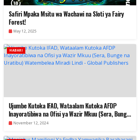
Safiri Mpaka Msitu wa Wachawi na Sloti ya Fairy
Forest!
May 12, 2025
HABARI
Ujumbe Kutoka IFAD, Wataalam Kutoka AFDP
Inayoratibiwa na Ofisi ya Wazir Mkuu (Sera, Bunge
na Uratibu) Watembelea Miradi Lindi
November 12, 2024