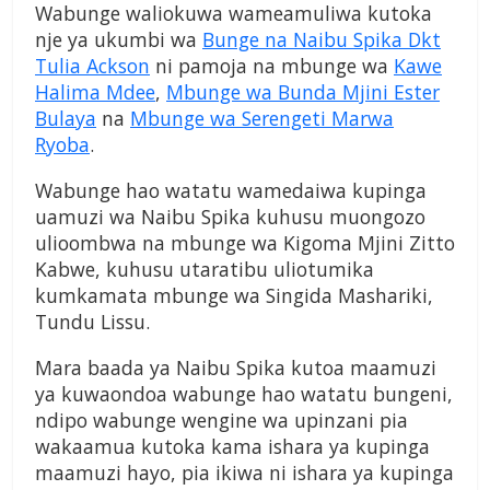
Wabunge waliokuwa wameamuliwa kutoka
nje ya ukumbi wa
Bunge na Naibu Spika Dkt
Tulia Ackson
ni pamoja na mbunge wa
Kawe
Halima Mdee
,
Mbunge wa Bunda Mjini Ester
Bulaya
na
Mbunge wa Serengeti Marwa
Ryoba
.
Wabunge hao watatu wamedaiwa kupinga
uamuzi wa Naibu Spika kuhusu muongozo
ulioombwa na mbunge wa Kigoma Mjini Zitto
Kabwe, kuhusu utaratibu uliotumika
kumkamata mbunge wa Singida Mashariki,
Tundu Lissu.
Mara baada ya Naibu Spika kutoa maamuzi
ya kuwaondoa wabunge hao watatu bungeni,
ndipo wabunge wengine wa upinzani pia
wakaamua kutoka kama ishara ya kupinga
maamuzi hayo, pia ikiwa ni ishara ya kupinga