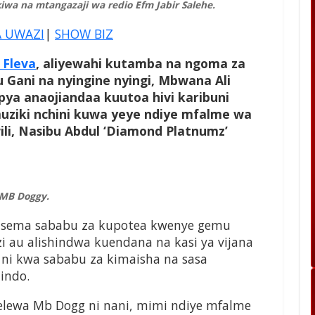
iwa na mtangazaji wa redio Efm Jabir Salehe.
A UWAZI
|
SHOW BIZ
 Fleva
, aliyewahi kutamba na ngoma za
u Gani na nyingine nyingi, Mbwana Ali
ya anaojiandaa kuutoa hivi karibuni
uziki nchini kuwa yeye ndiye mfalme wa
li, Nasibu Abdul ‘Diamond Platnumz’
MB Doggy.
alisema sababu za kupotea kwenye gemu
 au alishindwa kuendana na kasi ya vijana
i ni kwa sababu za kimaisha na sasa
indo.
elewa Mb Dogg ni nani, mimi ndiye mfalme