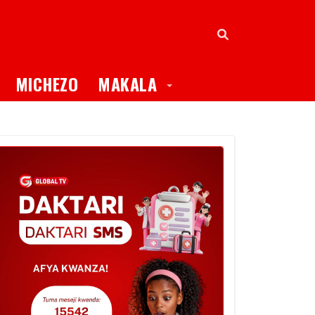
oggle Dropdown
Toggle Dropdown
MICHEZO
MAKALA