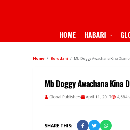
Toggle
HOME
HABARI
GL
Home
Burudani
Mb Doggy Awachana Kina Diamon
Mb Doggy Awachana Kina D
Global Publishers
April 11, 2017
4,684 
SHARE THIS: