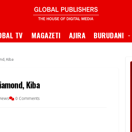
 Dropdown
T
OBAL TV
MAGAZETI
AJIRA
BURUDANI
d, Kiba
iamond, Kiba
views
0 Comments