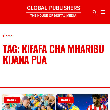
Home
TAG: KIFAFA CHA MHARIBU
KIJANA PUA
HABARI
HABARI