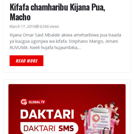
Kifafa chamharibu Kijana Pua,
Macho
March 17, 2016
4,566 views
Kijana Omar Said Mbalale akiwa ameharibiwa pua baada
ya kuugua ugonjwa wa kifafa. Stephano Mango, Amani
RUVUMA: Kweli hujafa hujaumbika,...
READ MORE