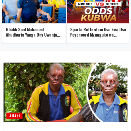
Ghalib Said Mohamed
Sparta Rotterdam Uso kwa Uso
Ahudhuria Yanga Day Uwanja
Feyenoord Mzunguko wa
wa Uhuru
Kwanza wa Ligi Eredivisie
2026/27
AMANI