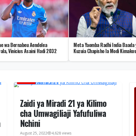
e wa Bernabeu Aendelea
Meta Yaomba Radhi India Baada 
ala, Vinicius Asaini Hadi 2032
Kuzuia Chapisho la Modi Kimako
HABARI
Zaidi ya Miradi 21 ya Kilimo
cha Umwagiliaji Yafufuliwa
a
Nchini
August 25, 2022
4,628 views