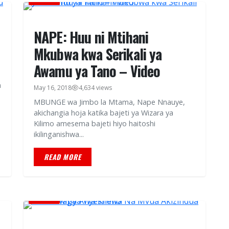
NAPE: Huu ni Mtihani
Mkubwa kwa Serikali ya
Awamu ya Tano – Video
a
May 16, 2018
4,634 views
MBUNGE wa Jimbo la Mtama, Nape Nnauye,
akichangia hoja katika bajeti ya Wizara ya
Kilimo amesema bajeti hiyo haitoshi
ikilinganishwa...
READ MORE
HABARI