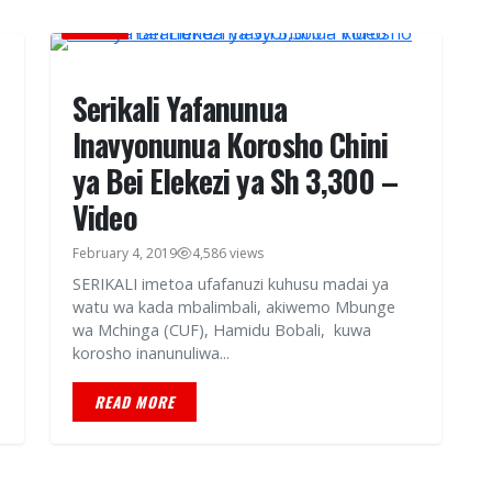
HABARI
Serikali Yafanunua
Inavyonunua Korosho Chini
ya Bei Elekezi ya Sh 3,300 –
Video
a
February 4, 2019
4,586 views
SERIKALI imetoa ufafanuzi kuhusu madai ya
watu wa kada mbalimbali, akiwemo Mbunge
wa Mchinga (CUF), Hamidu Bobali, kuwa
korosho inanunuliwa...
READ MORE
HABARI