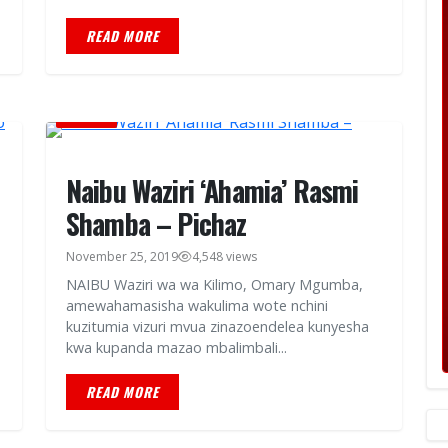
READ MORE
HABARI
Naibu Waziri ‘Ahamia’ Rasmi
Shamba – Pichaz
November 25, 2019
4,548 views
NAIBU Waziri wa wa Kilimo, Omary Mgumba,
amewahamasisha wakulima wote nchini
kuzitumia vizuri mvua zinazoendelea kunyesha
kwa kupanda mazao mbalimbali...
READ MORE