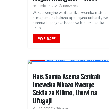
September 8, 2023
4,568 views
Wakati wengine wakilalamikia kwamba maisha
ni magumu na hakuna ajira, kijana Richard yeye
aliamua kujiongeza baada ya kuhitimu katika
Chuo...
READ MORE
HABARI
Rais Samia Asema Serikali
Imeweka Mkazo Kwenye
Sekta za Kilimo, Uvuvi na
Ufugaji
May 19, 2022
4,594 views