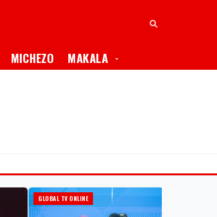
oggle Dropdown
Toggle Dropdown
MICHEZO
MAKALA
GLOBAL TV ONLINE
HABARI