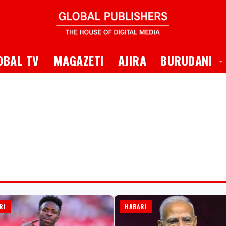
 Dropdown
T
OBAL TV
MAGAZETI
AJIRA
BURUDANI
RI
HABARI