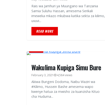
Rais wa Jamhuri ya Muungano wa Tanzania
Samia Suluhu Hassan, amesema Serikali
imeweka mkazo mkubwa katika sekta za kilimo,
uvuvi...
READ MORE
HABARI
Wakulima Kupiga Simu Bure
February 3, 2021
4,584 views
Akiwa Bungeni Dodoma, Naibu Waziri wa
#Kilimo, Hussein Bashe amesema wapo
kwenye hatua za mwisho za kuanzisha Kituo
cha Huduma...