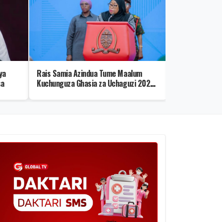
ya
Rais Samia Azindua Tume Maalum
Viumbe 10 Vye
sa
Kuchunguza Ghasia za Uchaguzi 2025
Kustaajabisha Z
– Video
Wenye Uwezo w