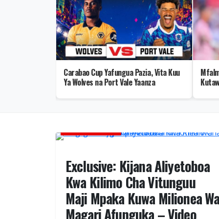
ja la II
Carabao Cup Yafungua Pazia, Vita Kuu
Mfalm
Mafia, Maombi
Ya Wolves na Port Vale Yaanza
Kutaw
GLOBAL TV ONLINE
Exclusive: Kijana Aliyetoboa
Kwa Kilimo Cha Vitunguu
Maji Mpaka Kuwa Milionea W
Magari Afunguka – Video