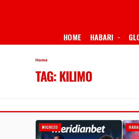
Toggle
HOME
HABARI
GL
Home
TAG: KILIMO
MICHEZO
HABA