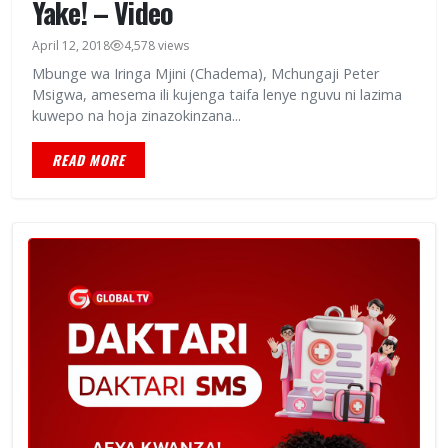
Yake! – Video
April 12, 2018
4,578 views
Mbunge wa Iringa Mjini (Chadema), Mchungaji Peter
Msigwa, amesema ili kujenga taifa lenye nguvu ni lazima
kuwepo na hoja zinazokinzana...
READ MORE