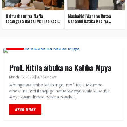
Halmashauri ya Mafia
Mashahidi Wanane Kutoa
Yatangaza Nafasi Mbili za Kazi
Ushahidi Katika Kesi ya
za Nahodha Daraja la II
Mkwepu
HABARI
Prof. Kitila aibuka na Katiba Mpya
March 15, 2022
4,724 views
Mbunge wa Jimbo la Ubungo, Prof. Kitila Mkumbo
amesema nchi ilishapiga hatua kwenye suala la Katiba
Mpya kwani ilishakubaliana Mwaka...
READ MORE