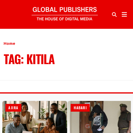
Home
TAG: KITILA
AJIRA
HABARI