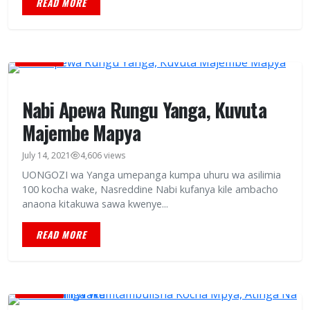
READ MORE
MICHEZO
Nabi Apewa Rungu Yanga, Kuvuta
Majembe Mapya
July 14, 2021
4,606 views
UONGOZI wa Yanga umepanga kumpa uhuru wa asilimia
100 kocha wake, Nasreddine Nabi kufanya kile ambacho
anaona kitakuwa sawa kwenye...
READ MORE
MICHEZO