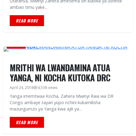
Ufaransa, Mwinyi Zahera amesema siri kubwa ya ushindi
ambao timu yake...
READ MORE
HABARI
MRITHI WA LWANDAMINA ATUA
YANGA, NI KOCHA KUTOKA DRC
April 24, 2018
4,538 views
Yanga imemtwaa Kocha, Zahera Mwinyi Raia wa DR
Congo ambaye tayari yupo nchini kukamilisha
mazungumzo ya Yanga kwa ajili ya...
READ MORE