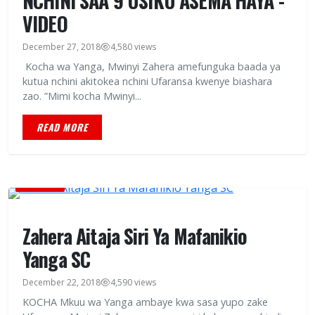
NCHINI SAA 9 USIKU ASEMA HAYA -
VIDEO
December 27, 2018
4,580 views
Kocha wa Yanga, Mwinyi Zahera amefunguka baada ya
kutua nchini akitokea nchini Ufaransa kwenye biashara
zao. ”Mimi kocha Mwinyi...
READ MORE
MICHEZO
Zahera Aitaja Siri Ya Mafanikio
Yanga SC
December 22, 2018
4,590 views
KOCHA Mkuu wa Yanga ambaye kwa sasa yupo zake