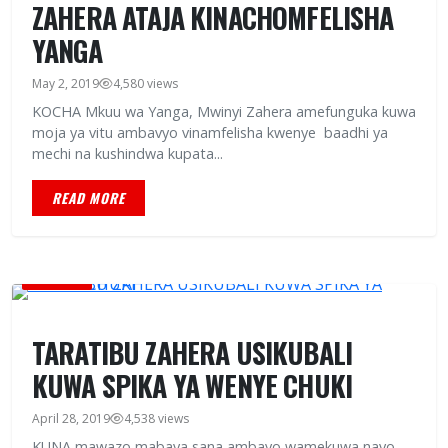
ZAHERA ATAJA KINACHOMFELISHA
YANGA
May 2, 2019
4,580 views
KOCHA Mkuu wa Yanga, Mwinyi Zahera amefunguka kuwa
moja ya vitu ambavyo vinamfelisha kwenye baadhi ya
mechi na kushindwa kupata...
READ MORE
MICHEZO
TARATIBU ZAHERA USIKUBALI
KUWA SPIKA YA WENYE CHUKI
April 28, 2019
4,538 views
KUNA mawazo mabaya sana ambayo wamekuwa nayo