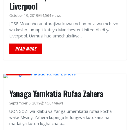
Liverpool
October 19, 2019
4,564 views
JOSE Mourinho anatarajiwa kuwa mchambuzi wa mchezo
wa kesho Jumapili kati ya Manchester United dhidi ya
Liverpool. Uamuzi huo umechukuliwa...
READ MORE
CHAMPIONI
Yanaga Yamkatia Rufaa Zahera
September 8, 2019
4,564 views
UONGOZI wa Klabu ya Yanga umemkatia rufaa kocha
wake Mwinyi Zahera kupinga kufungiwa kutokana na
madai ya kutoa lugha chafu...