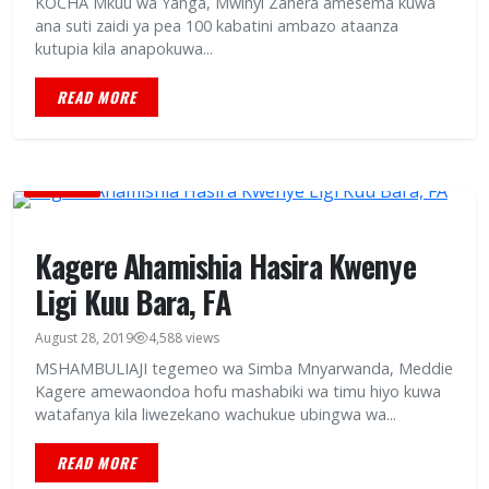
KOCHA Mkuu wa Yanga, Mwinyi Zahera amesema kuwa
ana suti zaidi ya pea 100 kabatini ambazo ataanza
kutupia kila anapokuwa...
READ MORE
MICHEZO
Kagere Ahamishia Hasira Kwenye
Ligi Kuu Bara, FA
August 28, 2019
4,588 views
MSHAMBULIAJI tegemeo wa Simba Mnyarwanda, Meddie
Kagere amewaondoa hofu mashabiki wa timu hiyo kuwa
watafanya kila liwezekano wachukue ubingwa wa...
READ MORE