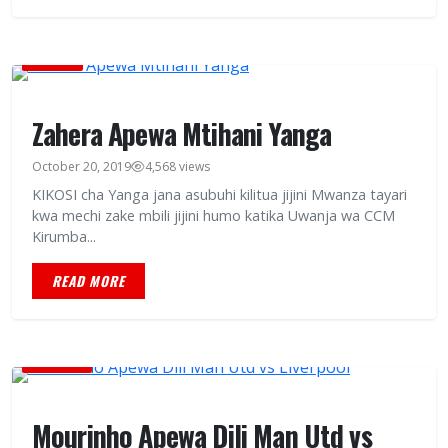
HABARI
Zahera Apewa Mtihani Yanga
October 20, 2019
4,568 views
KIKOSI cha Yanga jana asubuhi kilitua jijini Mwanza tayari
kwa mechi zake mbili jijini humo katika Uwanja wa CCM
Kirumba...
READ MORE
MICHEZO
Mourinho Apewa Dili Man Utd vs