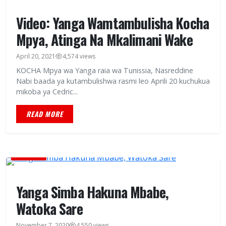
Video: Yanga Wamtambulisha Kocha
Mpya, Atinga Na Mkalimani Wake
April 20, 2021
4,574 views
KOCHA Mpya wa Yanga raia wa Tunissia, Nasreddine
Nabi baada ya kutambulishwa rasmi leo Aprili 20 kuchukua
mikoba ya Cedric...
READ MORE
MICHEZO
Yanga Simba Hakuna Mbabe,
Watoka Sare
November 7, 2020
4,550 views