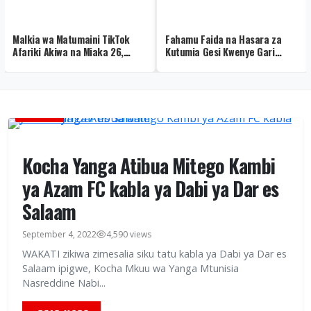
Fahamu Faida na Hasara za
Rais Samia na Museveni
Kutumia Gesi Kwenye Gari
Washuhudia Makubaliano ya
Kabla Hujafunga Mfumo
Mradi wa Nishati Tanga
MICHEZO
Kocha Yanga Atibua Mitego Kambi
ya Azam FC kabla ya Dabi ya Dar es
Salaam
September 4, 2022
4,590 views
WAKATI zikiwa zimesalia siku tatu kabla ya Dabi ya Dar es
Salaam ipigwe, Kocha Mkuu wa Yanga Mtunisia
Nasreddine Nabi...