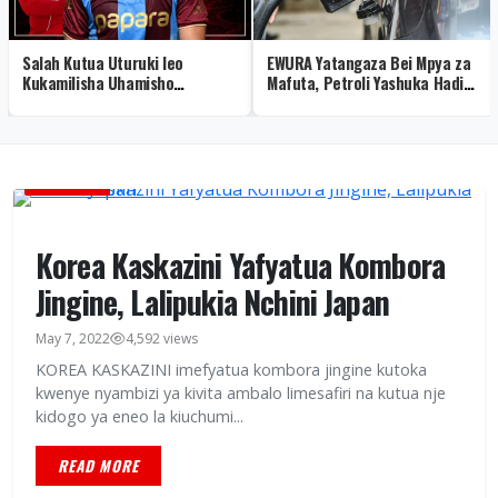
Salah Kutua Uturuki leo
EWURA Yatangaza Bei Mpya za
Kukamilisha Uhamisho
Mafuta, Petroli Yashuka Hadi
Trabzonspor Baada ya
Sh 3,898 Dar
Kuondoka Liverpool
KIMATAIFA
Korea Kaskazini Yafyatua Kombora
Jingine, Lalipukia Nchini Japan
May 7, 2022
4,592 views
KOREA KASKAZINI imefyatua kombora jingine kutoka
kwenye nyambizi ya kivita ambalo limesafiri na kutua nje
kidogo ya eneo la kiuchumi...
READ MORE