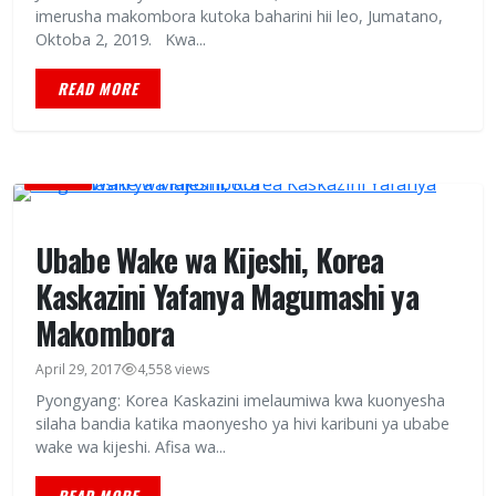
imerusha makombora kutoka baharini hii leo, Jumatano,
Oktoba 2, 2019. Kwa...
READ MORE
HABARI
Ubabe Wake wa Kijeshi, Korea
Kaskazini Yafanya Magumashi ya
Makombora
April 29, 2017
4,558 views
Pyongyang: Korea Kaskazini imelaumiwa kwa kuonyesha
silaha bandia katika maonyesho ya hivi karibuni ya ubabe
wake wa kijeshi. Afisa wa...