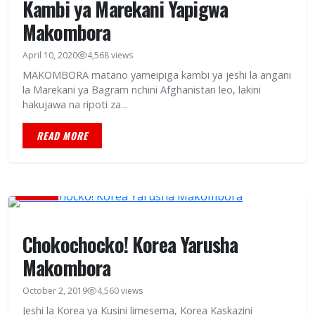
Kambi ya Marekani Yapigwa
Makombora
April 10, 2020
4,568 views
MAKOMBORA matano yameipiga kambi ya jeshi la angani
la Marekani ya Bagram nchini Afghanistan leo, lakini
hakujawa na ripoti za...
READ MORE
HABARI
Chokochocko! Korea Yarusha
Makombora
October 2, 2019
4,560 views
Jeshi la Korea ya Kusini limesema, Korea Kaskazini