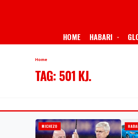
Toggle
HOME
HABARI
GL
Home
TAG: 501 KJ.
MICHEZO
HABA