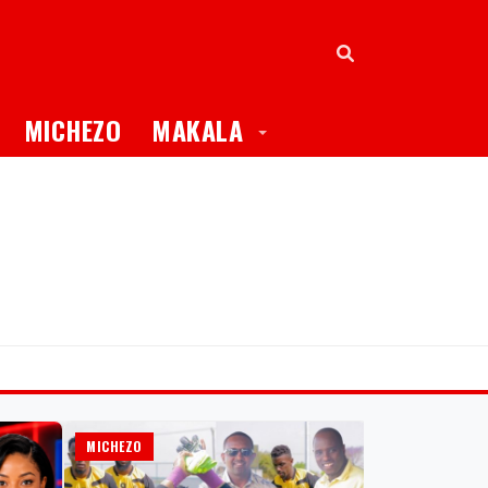
oggle Dropdown
Toggle Dropdown
MICHEZO
MAKALA
MICHEZO
GLOBAL TV ONL