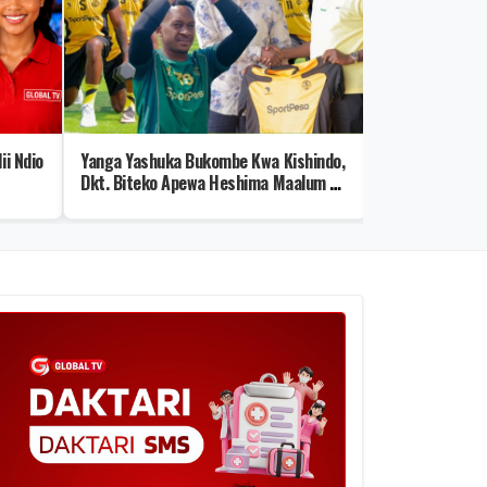
ii Ndio
Yanga Yashuka Bukombe Kwa Kishindo,
Mtu wa Karibu
Dkt. Biteko Apewa Heshima Maalum –
Ujauzito wa AI
Picha