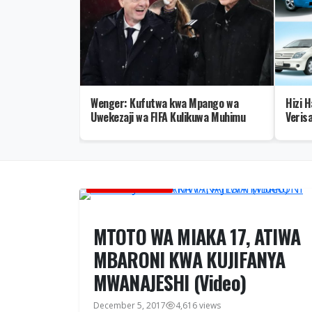
aarifa za Rais
Wenger: Kufutwa kwa Mpango wa
Hizi 
Uwekezaji wa FIFA Kulikuwa Muhimu
Veris
GLOBAL TV ONLINE
MTOTO WA MIAKA 17, ATIWA
MBARONI KWA KUJIFANYA
MWANAJESHI (Video)
December 5, 2017
4,616 views