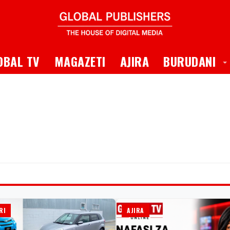
 Dropdown
T
OBAL TV
MAGAZETI
AJIRA
BURUDANI
RI
AJIRA