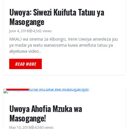
Uwoya: Siwezi Kuifuta Tatuu ya
Masogange
June 4, 2018
4,562 views
MKALI wa sinema za Kibongo, Irene Uwoya ameeleza juu
ya madai ya watu wanaosema kuwa ameifuta tatuu ya
aliyekuwa video...
READ MORE
BURUDANI
Uwoya Ahofia Mzuka wa
Masogange!
May 10, 2018
4,560 views