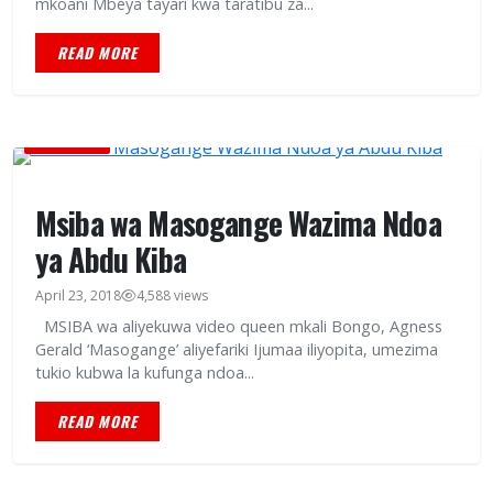
mkoani Mbeya tayari kwa taratibu za...
READ MORE
BURUDANI
Msiba wa Masogange Wazima Ndoa
ya Abdu Kiba
April 23, 2018
4,588 views
MSIBA wa aliyekuwa video queen mkali Bongo, Agness
Gerald ‘Masogange’ aliyefariki Ijumaa iliyopita, umezima
tukio kubwa la kufunga ndoa...
READ MORE