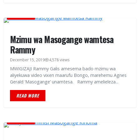
CELEBRITIES
Mzimu wa Masogange wamtesa
Rammy
December 15, 2019
4,578 views
MWIGIZAJI Rammy Galis amesema bado mzimu wa
aliyekuwa video vixen maarufu Bongo, marehemu Agnes
Gerald ‘Masogange’ unamtesa. Rammy amelieleza...
READ MORE
CELEBRITIES