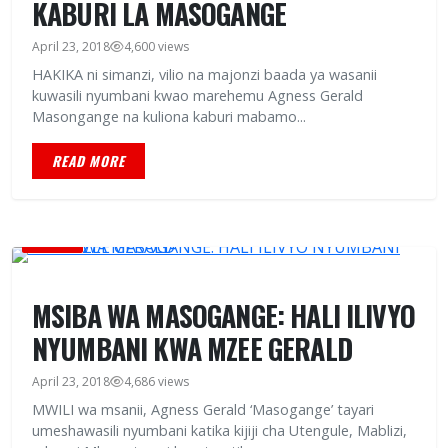
KABURI LA MASOGANGE
April 23, 2018
4,600 views
HAKIKA ni simanzi, vilio na majonzi baada ya wasanii
kuwasili nyumbani kwao marehemu Agness Gerald
Masongange na kuliona kaburi mabamo...
READ MORE
HABARI
MSIBA WA MASOGANGE: HALI ILIVYO
NYUMBANI KWA MZEE GERALD
April 23, 2018
4,686 views
MWILI wa msanii, Agness Gerald ‘Masogange’ tayari
umeshawasili nyumbani katika kijiji cha Utengule, Mablizi,