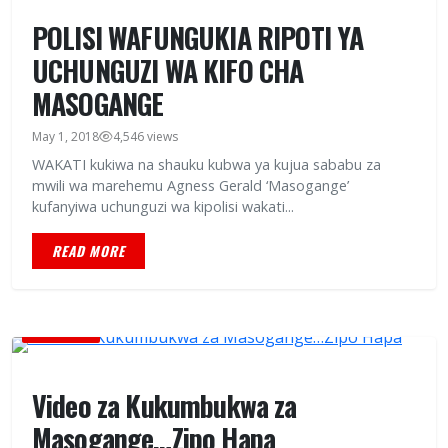
POLISI WAFUNGUKIA RIPOTI YA
UCHUNGUZI WA KIFO CHA
MASOGANGE
May 1, 2018
4,546 views
WAKATI kukiwa na shauku kubwa ya kujua sababu za
mwili wa marehemu Agness Gerald ‘Masogange’
kufanyiwa uchunguzi wa kipolisi wakati...
READ MORE
BURUDANI
Video za Kukumbukwa za
Masogange…Zipo Hapa