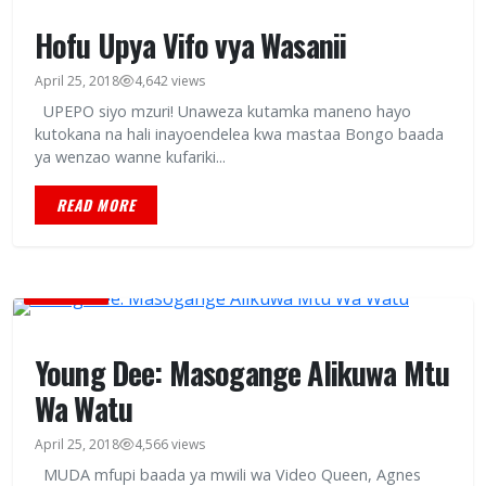
Hofu Upya Vifo vya Wasanii
April 25, 2018
4,642 views
UPEPO siyo mzuri! Unaweza kutamka maneno hayo
kutokana na hali inayoendelea kwa mastaa Bongo baada
ya wenzao wanne kufariki...
READ MORE
BURUDANI
Young Dee: Masogange Alikuwa Mtu
Wa Watu
April 25, 2018
4,566 views
MUDA mfupi baada ya mwili wa Video Queen, Agnes