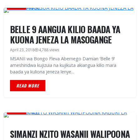
HABARI
BELLE 9 AANGUA KILIO BAADA YA
KUONA JENEZA LA MASOGANGE
April 23, 2018
4,788 views
MSANII wa Bongo Fleva Abernego Damian ‘Belle 9’
ameshindwa kujizuia na kujikuta akiangua kilio mara
baada ya kuliona jeneza lenye...
READ MORE
HABARI
SIMANZI NZITO WASANII WALIPOONA