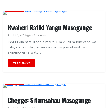
BURUDANI
Kwaheri Rafiki Yangu Masogange
April 24, 2018
4,610 views
KWELI kila nafsi itaonja mauti. Bila kujali muonekano wa
mtu, cheo chake, ustaa alionao au jinsi alivyokuwa
akipendwa na watu,...
READ MORE
BURUDANI
Chegge: Sitamsahau Masogange