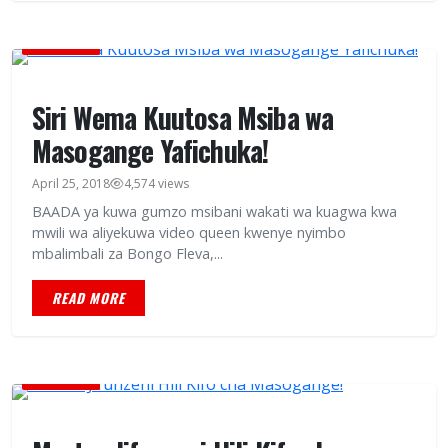
BURUDANI
Siri Wema Kuutosa Msiba wa
Masogange Yafichuka!
April 25, 2018
4,574 views
BAADA ya kuwa gumzo msibani wakati wa kuagwa kwa
mwili wa aliyekuwa video queen kwenye nyimbo
mbalimbali za Bongo Fleva,...
READ MORE
BURUDANI