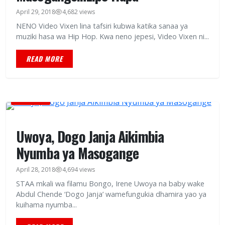
April 29, 2018
4,682 views
NENO Video Vixen lina tafsiri kubwa katika sanaa ya
muziki hasa wa Hip Hop. Kwa neno jepesi, Video Vixen ni...
READ MORE
BURUDANI
Uwoya, Dogo Janja Aikimbia
Nyumba ya Masogange
April 28, 2018
4,694 views
STAA mkali wa filamu Bongo, Irene Uwoya na baby wake
Abdul Chende ‘Dogo Janja’ wamefungukia dhamira yao ya
kuihama nyumba...