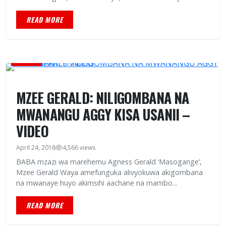
READ MORE
HABARI
MZEE GERALD: NILIGOMBANA NA
MWANANGU AGGY KISA USANII –
VIDEO
April 24, 2018
4,566 views
BABA mzazi wa marehemu Agness Gerald ‘Masogange’,
Mzee Gerald Waya amefunguka alivyokuwa akigombana
na mwanaye huyo akimsihi aachane na mambo...
READ MORE