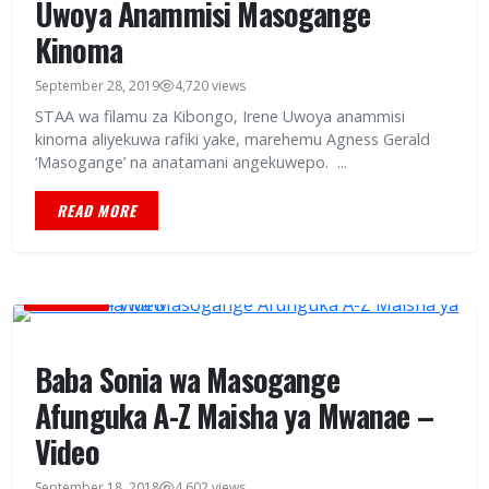
Uwoya Anammisi Masogange
Kinoma
September 28, 2019
4,720 views
STAA wa filamu za Kibongo, Irene Uwoya anammisi
kinoma aliyekuwa rafiki yake, marehemu Agness Gerald
‘Masogange’ na anatamani angekuwepo. ...
READ MORE
BURUDANI
Baba Sonia wa Masogange
Afunguka A-Z Maisha ya Mwanae –
Video
September 18, 2018
4,602 views