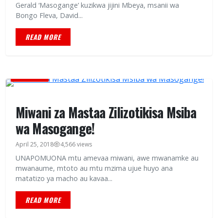
Gerald ‘Masogange’ kuzikwa jijini Mbeya, msanii wa
Bongo Fleva, David...
READ MORE
BURUDANI
Miwani za Mastaa Zilizotikisa Msiba
wa Masogange!
April 25, 2018
4,566 views
UNAPOMUONA mtu amevaa miwani, awe mwanamke au
mwanaume, mtoto au mtu mzima ujue huyo ana
matatizo ya macho au kavaa...
READ MORE