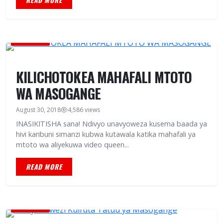
READ MORE
BURUDANI
KILICHOTOKEA MAHAFALI MTOTO
WA MASOGANGE
August 30, 2018
4,586 views
INASIKITISHA sana! Ndivyo unavyoweza kusema baada ya
hivi karibuni simanzi kubwa kutawala katika mahafali ya
mtoto wa aliyekuwa video queen...
READ MORE
BURUDANI