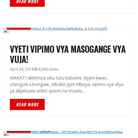
READ MORE
BURUDANI
VYETI VIPIMO VYA MASOGANGE VYA
VUJA!
April 28, 2018
4,666 views
WAKATI akitimiza siku tatu kaburini, kijijini kwao,
Utengule-Usongwe, Mbalizi jijini Mbeya, vipimo vya afya
ya aliyekuwa video queen na msanii...
READ MORE
BURUDANI