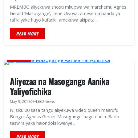
MREMBO aliyekuwa shosti mkubwa wa marehemu Agnes
Gerald ‘Masogange’, Irene Uwoya, amesema baada ya
rafiki yake huyo kufariki, amekuwa akipata...
READ MORE
BURUDANI
Aliyezaa na Masogange Aanika
Yaliyofichika
May 9, 2018
4,662 views
NI siku 20 sasa tangu aliyekuwa video queen maarufu
Bongo, Agness Gerald ‘Masogange’ aage dunia. Bado
taswira yake haiondoki kwenye...
READ MORE