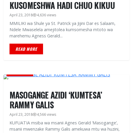
KUSOMESHWA HADI CHUO KIKUU
April 23, 2018
4,636 views
MMILIKI wa Shule ya St. Patrick ya Jijini Dar es Salaam,
Ndele Mwaselela amejitolea kumsomesha mtoto wa
marehemu Agness Gerald...
READ MORE
CELEBRITIES
MASOGANGE AZIDI ‘KUMTESA’
RAMMY GALIS
April 23, 2018
4,566 views
KUFUATIA msiba wa msanii Agnes Gerald ‘Masogange’,
msanii mwenzake Rammy Galis amekuwa mtu wa huzini,