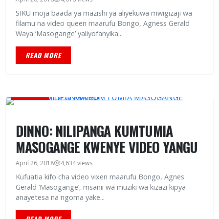
SIKU moja baada ya mazishi ya aliyekuwa mwigizaji wa
filamu na video queen maarufu Bongo, Agness Gerald
Waya ‘Masogange’ yaliyofanyika...
READ MORE
BURUDANI
DINNO: NILIPANGA KUMTUMIA
MASOGANGE KWENYE VIDEO YANGU
April 26, 2018
4,634 views
Kufuatia kifo cha video vixen maarufu Bongo, Agnes
Gerald ‘Masogange’, msanii wa muziki wa kizazi kipya
anayetesa na ngoma yake...