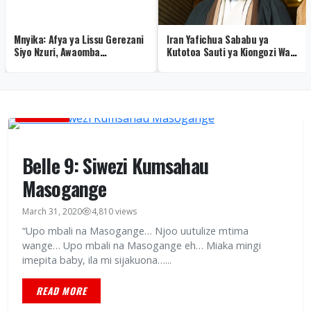
Mnyika: Afya ya Lissu Gerezani
Iran Yafichua Sababu ya
Siyo Nzuri, Awaomba
Kutotoa Sauti ya Kiongozi Wao
Watanzania Kumuombea –
Mojtaba Khamenei – Video
Video
BURUDANI
Belle 9: Siwezi Kumsahau
Masogange
March 31, 2020
4,810 views
“Upo mbali na Masogange… Njoo uutulize mtima
wange… Upo mbali na Masogange eh… Miaka mingi
imepita baby, ila mi sijakuona…...
READ MORE