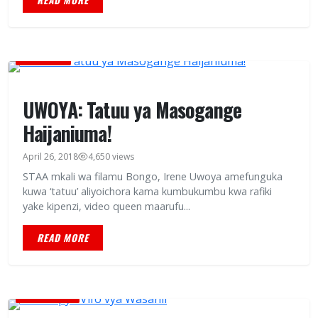
READ MORE
BURUDANI
UWOYA: Tatuu ya Masogange
Haijaniuma!
April 26, 2018
4,650 views
STAA mkali wa filamu Bongo, Irene Uwoya amefunguka
kuwa ‘tatuu’ aliyoichora kama kumbukumbu kwa rafiki
yake kipenzi, video queen maarufu...
READ MORE
CELEBRITIES