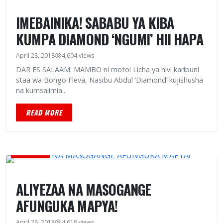
IMEBAINIKA! SABABU YA KIBA
KUMPA DIAMOND ‘NGUMI’ HII HAPA
April 28, 2018
4,604 views
DAR ES SALAAM: MAMBO ni moto! Licha ya hivi karibuni
staa wa Bongo Fleva, Nasibu Abdul ‘Diamond’ kujishusha
na kumsalimia...
READ MORE
BURUDANI
ALIYEZAA NA MASOGANGE
AFUNGUKA MAPYA!
April 26, 2018
4,618 views