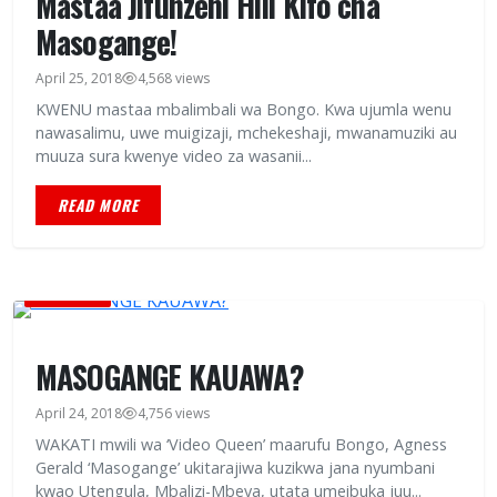
Mastaa Jifunzeni Hili Kifo cha
Masogange!
April 25, 2018
4,568 views
KWENU mastaa mbalimbali wa Bongo. Kwa ujumla wenu
nawasalimu, uwe muigizaji, mchekeshaji, mwanamuziki au
muuza sura kwenye video za wasanii...
READ MORE
BURUDANI
MASOGANGE KAUAWA?
April 24, 2018
4,756 views
WAKATI mwili wa ‘Video Queen’ maarufu Bongo, Agness
Gerald ‘Masogange’ ukitarajiwa kuzikwa jana nyumbani
kwao Utengula, Mbalizi-Mbeya, utata umeibuka juu...