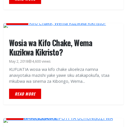
BURUDANI
Wosia wa Kifo Chake, Wema
Kuzikwa Kikristo?
May 2, 2018
4,600 views
KUFUATIA wosia wa kifo chake ulioeleza namna
anavyotaka mazishi yake yawe siku atakapokufa, staa
mkubwa wa sinema za Kibongo, Wema...
READ MORE
HABARI