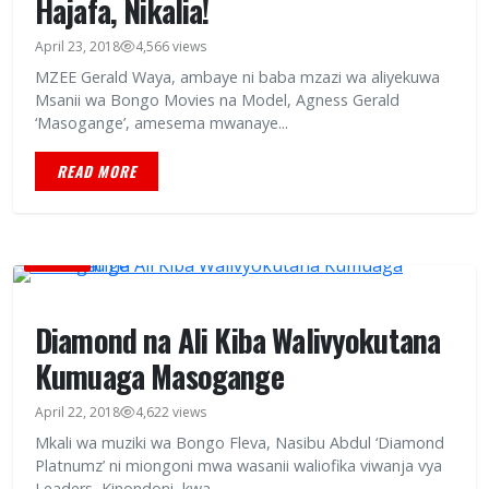
Hajafa, Nikalia!
April 23, 2018
4,566 views
MZEE Gerald Waya, ambaye ni baba mzazi wa aliyekuwa
Msanii wa Bongo Movies na Model, Agness Gerald
‘Masogange’, amesema mwanaye...
READ MORE
HABARI
Diamond na Ali Kiba Walivyokutana
Kumuaga Masogange
April 22, 2018
4,622 views
Mkali wa muziki wa Bongo Fleva, Nasibu Abdul ‘Diamond
Platnumz’ ni miongoni mwa wasanii waliofika viwanja vya
Leaders, Kinondoni, kwa...