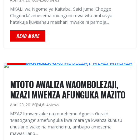
April 24, 2018
4,580 views
MKALI wa Ngoma ya Kaitaba, Said Juma ‘Chegge
Chigunda’ amesema miongoni mwa vitu ambavyo
hatakuja kuvisahau maishani mwake ni pamoja...
READ MORE
HABARI
MTOTO AWALIZA WAOMBOLEZAJI,
MZAZI MWENZA AFUNGUKA MAZITO
April 23, 2018
4,614 views
MZAZIi mwenzake na marehemu Agness Gerald
‘Masogange’ amefunguka kwa mara ya kwanza kuhusu
uhusiano wake na marehemu, ambapo amesema
mawasiliano...